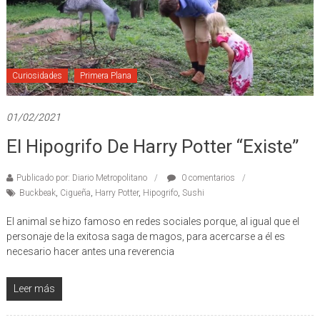
Curiosidades
Primera Plana
01/02/2021
El Hipogrifo De Harry Potter “existe”
Publicado por: Diario Metropolitano
0 comentarios
Buckbeak
,
Cigueña
,
Harry Potter
,
Hipogrifo
,
Sushi
El animal se hizo famoso en redes sociales porque, al igual que el
personaje de la exitosa saga de magos, para acercarse a él es
necesario hacer antes una reverencia
Leer más