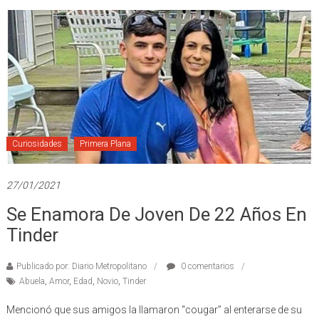
Curiosidades
Primera Plana
27/01/2021
Se Enamora De Joven De 22 Años En
Tinder
Publicado por: Diario Metropolitano
0 comentarios
Abuela
,
Amor
,
Edad
,
Novio
,
Tinder