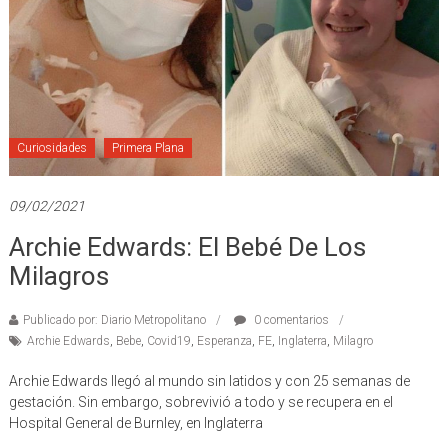
Curiosidades
Primera Plana
09/02/2021
Archie Edwards: El Bebé De Los
Milagros
Publicado por: Diario Metropolitano
0 comentarios
Archie Edwards
,
Bebe
,
Covid19
,
Esperanza
,
FE
,
Inglaterra
,
Milagro
Archie Edwards llegó al mundo sin latidos y con 25 semanas de
gestación. Sin embargo, sobrevivió a todo y se recupera en el
Hospital General de Burnley, en Inglaterra