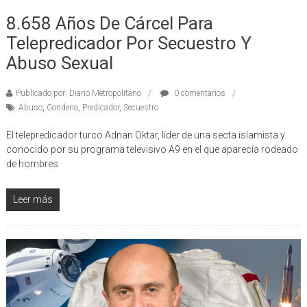
22/11/2022
8.658 Años De Cárcel Para
Telepredicador Por Secuestro Y
Abuso Sexual
Publicado por: Diario Metropolitano
0 comentarios
Abuso
,
Condena
,
Predicador
,
Secuestro
El telepredicador turco Adnan Oktar, líder de una secta islamista y
conocido por su programa televisivo A9 en el que aparecía rodeado
de hombres
Leer más