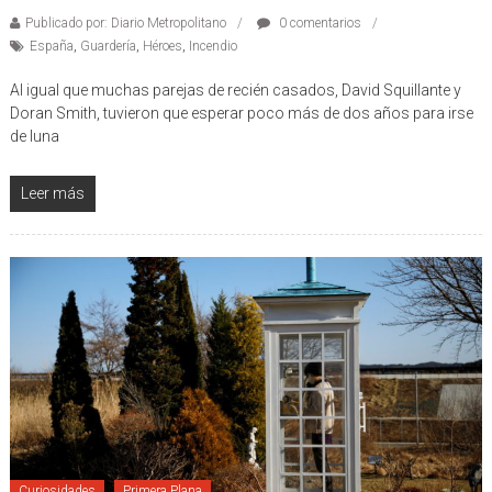
Publicado por: Diario Metropolitano
0 comentarios
España
,
Guardería
,
Héroes
,
Incendio
Al igual que muchas parejas de recién casados, David Squillante y
Doran Smith, tuvieron que esperar poco más de dos años para irse
de luna
Leer más