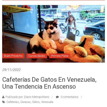
Buen Provecho
Curiosidades
Primera Plana
29/11/2022
Cafeterías De Gatos En Venezuela,
Una Tendencia En Ascenso
Publicado por: Diario Metropolitano
0 comentarios
Cafeterías
,
Caracas
,
Gatos
,
Venezuela