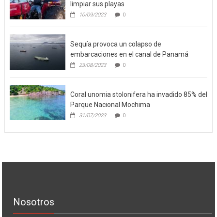
Lechería incorpora nueva maquinaria para
limpiar sus playas
10/09/2023
0
Sequía provoca un colapso de
embarcaciones en el canal de Panamá
23/08/2023
0
Coral unomia stolonifera ha invadido 85% del
Parque Nacional Mochima
31/07/2023
0
Nosotros