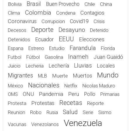
Argentina
Aumento
Ayuda
Brasil
Bolivia
Buen Provecho
Chile
China
Colombia
Contagios
Clima
Condena
Coronavirus
Covid19
Corrupcion
Crisis
Deporte
Desayuno
Decesos
Detenido
EEUU
Elecciones
Detenidos
Ecuador
Farandula
Espana
Estreno
Estudio
Florida
Inameh
Juan Guaidó
Gasolina
Futbol
Fútbol
Lluvias
Lechería
Juicio
Lecheria
Locales
Mundo
Migrantes
Muerte
Muertos
MLB
Nacionales
México
Netflix
Nicolas Maduro
Pandemia
ONU
Peru
Pollo
OMS
Primarias
Recetas
Protestas
Protesta
Reporte
Salud
Rusia
Reunion
Robo
Serie
Sismo
Venezuela
Vacunas
Venezolanos