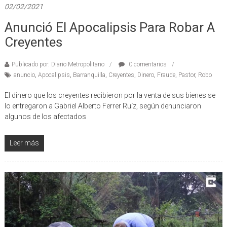
02/02/2021
Anunció El Apocalipsis Para Robar A
Creyentes
Publicado por: Diario Metropolitano
0 comentarios
anuncio
,
Apocalipsis
,
Barranquilla
,
Creyentes
,
Dinero
,
Fraude
,
Pastor
,
Robo
El dinero que los creyentes recibieron por la venta de sus bienes se
lo entregaron a Gabriel Alberto Ferrer Ruíz, según denunciaron
algunos de los afectados
Leer más