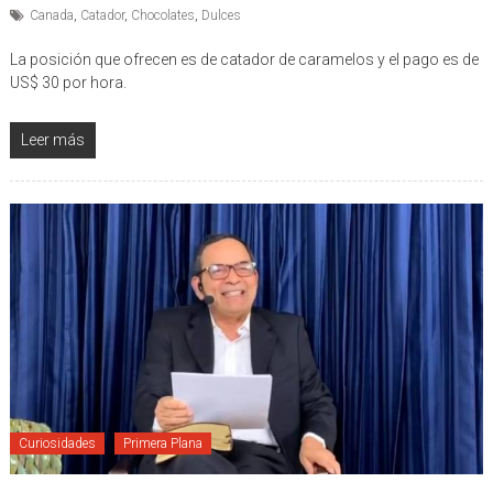
Publicado por: Diario Metropolitano
0 comentarios
Canada
,
Catador
,
Chocolates
,
Dulces
La posición que ofrecen es de catador de caramelos y el pago es de
US$ 30 por hora.
Leer más
Curiosidades
Primera Plana