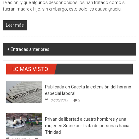
Mencionó que sus amigos la llamaron “cougar” al enterarse de su
relación, y que algunos desconocidos los han tratado como si
fueran madre e hijo; sin embargo, esto solo les causa gracia.
Leer más
Navegación
Entradas anteriores
de
entradas
LO MAS VISTO
Publicada en Gaceta la extensión del horario
especial laboral
07/05/2019
2
Privan de libertad a cuatro hombres y una
mujer en Sucre por trata de personas hacia
Trinidad