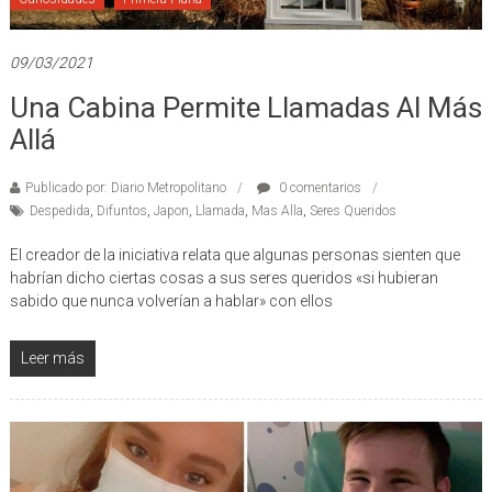
Curiosidades
Primera Plana
09/03/2021
Una Cabina Permite Llamadas Al Más
Allá
Publicado por: Diario Metropolitano
0 comentarios
Despedida
,
Difuntos
,
Japon
,
Llamada
,
Mas Alla
,
Seres Queridos
El creador de la iniciativa relata que algunas personas sienten que
habrían dicho ciertas cosas a sus seres queridos «si hubieran
sabido que nunca volverían a hablar» con ellos
Leer más