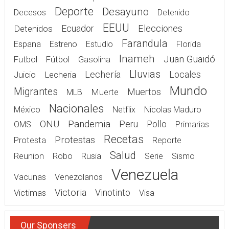
Deporte
Desayuno
Decesos
Detenido
EEUU
Elecciones
Detenidos
Ecuador
Farandula
Espana
Estreno
Estudio
Florida
Inameh
Juan Guaidó
Gasolina
Futbol
Fútbol
Lluvias
Lechería
Juicio
Lecheria
Locales
Mundo
Migrantes
Muerte
Muertos
MLB
Nacionales
México
Netflix
Nicolas Maduro
Pandemia
ONU
Peru
Pollo
OMS
Primarias
Recetas
Protestas
Protesta
Reporte
Salud
Rusia
Reunion
Robo
Serie
Sismo
Venezuela
Vacunas
Venezolanos
Victoria
Victimas
Vinotinto
Visa
Our Sponsers