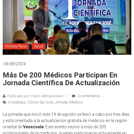
Primera Plana
Salud
18/08/2024
Más De 200 Médicos Participan En
Jornada Científica De Actualización
Publicado por: Diario Metropolitano
0 comentarios
Anzoátegui
,
Clínica San José
,
Jornada
,
Médicos
La jornada que inició este 14 de agosto se llevó a cabo por tres días
y está orientada a la actualización gratuita de médicos en la región
oriental de
Venezuela
. Este evento reunió a más de 200
profesionales de la medicina, quienes participaron activamente en