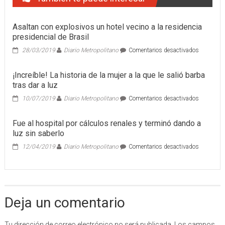
Asaltan con explosivos un hotel vecino a la residencia
presidencial de Brasil
en
28/03/2019
Diario Metropolitano
Comentarios desactivados
Asaltan
con
¡Increíble! La historia de la mujer a la que le salió barba
explosivo
tras dar a luz
un
hotel
en
10/07/2019
Diario Metropolitano
Comentarios desactivados
vecino
¡Increíble!
a
La
Fue al hospital por cálculos renales y terminó dando a
la
historia
residencia
luz sin saberlo
de
presidenci
la
en
12/04/2019
Diario Metropolitano
Comentarios desactivados
de
mujer
Fue
Brasil
a
al
la
hospital
que
por
le
cálculos
salió
Deja un comentario
renales
barba
y
tras
terminó
Tu dirección de correo electrónico no será publicada.
Los campos
dar