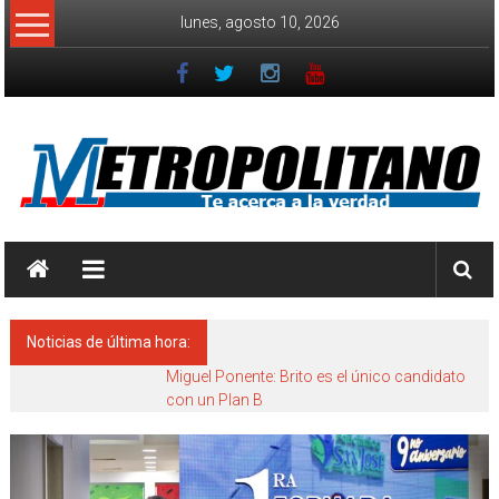
Saltar
lunes, agosto 10, 2026
al
contenido
Diario
Metropolitano
Te
Noticias de última hora:
Acerca
a
Miguel Ponente: Brito es el único candidato
con un Plan B
la
Verdad