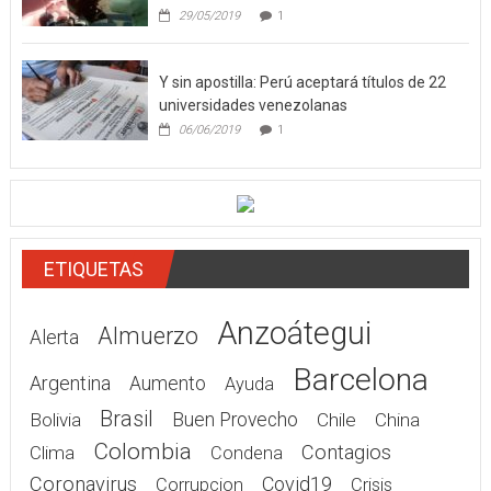
29/05/2019
1
Y sin apostilla: Perú aceptará títulos de 22
universidades venezolanas
06/06/2019
1
ETIQUETAS
Anzoátegui
Almuerzo
Alerta
Barcelona
Argentina
Aumento
Ayuda
Brasil
Bolivia
Buen Provecho
Chile
China
Colombia
Contagios
Clima
Condena
Coronavirus
Covid19
Corrupcion
Crisis