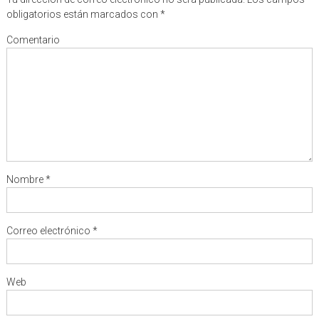
dando
a
obligatorios están marcados con
*
a
luz
luz
Comentario
sin
saberlo
Nombre
*
Correo electrónico
*
Web