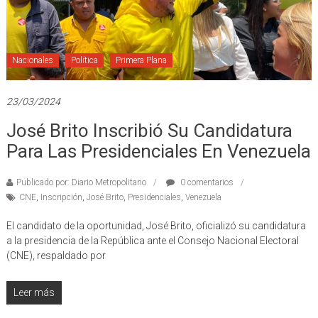
Nacionales
Política
Primera Plana
23/03/2024
José Brito Inscribió Su Candidatura
Para Las Presidenciales En Venezuela
Publicado por: Diario Metropolitano
0 comentarios
CNE
,
Inscripción
,
José Brito
,
Presidenciales
,
Venezuela
El candidato de la oportunidad, José Brito, oficializó su candidatura
a la presidencia de la República ante el Consejo Nacional Electoral
(CNE), respaldado por
Leer más