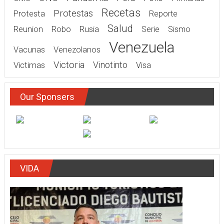
Pandemia
ONU
Peru
Pollo
OMS
Primarias
Recetas
Protestas
Protesta
Reporte
Salud
Rusia
Reunion
Robo
Serie
Sismo
Venezuela
Vacunas
Venezolanos
Victoria
Victimas
Vinotinto
Visa
Our Sponsers
VIDA