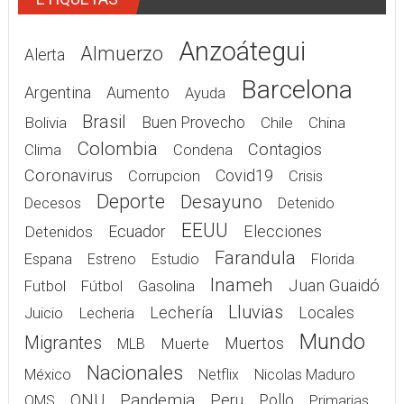
ETIQUETAS
Anzoátegui
Almuerzo
Alerta
Barcelona
Argentina
Aumento
Ayuda
Brasil
Bolivia
Buen Provecho
Chile
China
Colombia
Contagios
Clima
Condena
Coronavirus
Covid19
Corrupcion
Crisis
Deporte
Desayuno
Decesos
Detenido
EEUU
Elecciones
Detenidos
Ecuador
Farandula
Espana
Estreno
Estudio
Florida
Inameh
Juan Guaidó
Gasolina
Futbol
Fútbol
Lluvias
Lechería
Juicio
Lecheria
Locales
Mundo
Migrantes
Muerte
Muertos
MLB
Nacionales
México
Netflix
Nicolas Maduro