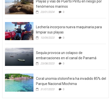
Playas y vías de Puerto Píritu en riesgo por
fenómenos marinos
23/01/2024
0
Lechería incorpora nueva maquinaria para
limpiar sus playas
10/09/2023
0
Sequía provoca un colapso de
embarcaciones en el canal de Panamá
23/08/2023
0
Coral unomia stolonifera ha invadido 85% del
Parque Nacional Mochima
31/07/2023
0