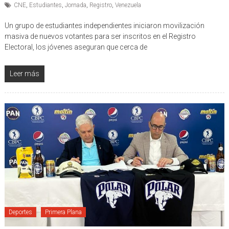
Publicado por: Diario Metropolitano
0 comentarios
CNE
,
Estudiantes
,
Jornada
,
Registro
,
Venezuela
Un grupo de estudiantes independientes iniciaron movilización
masiva de nuevos votantes para ser inscritos en el Registro
Electoral, los jóvenes aseguran que cerca de
Leer más
Deportes
Primera Plana