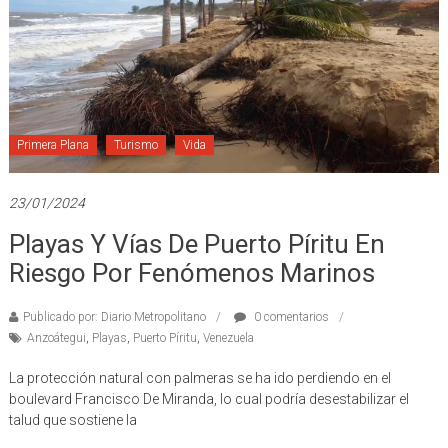
Primera Plana
Turismo
Vida
23/01/2024
Playas Y Vías De Puerto Píritu En
Riesgo Por Fenómenos Marinos
Publicado por: Diario Metropolitano
0 comentarios
Anzoátegui
,
Playas
,
Puerto Píritu
,
Venezuela
La protección natural con palmeras se ha ido perdiendo en el
boulevard Francisco De Miranda, lo cual podría desestabilizar el
talud que sostiene la