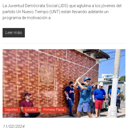
Elecciones
,
Incripciones
,
Jóvenes
,
UNT
,
Venezuela
,
Voto
La Juventud Demócrata Social (JDS) que aglutina a los jóvenes del
partido Un Nuevo Tiempo (UNT) están llevando adelante un
programa de motivación a
Leer más
Deportes
Locales
Primera Plana