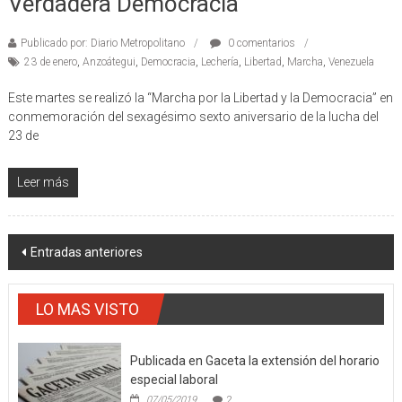
Verdadera Democracia
Publicado por: Diario Metropolitano
0 comentarios
23 de enero
,
Anzoátegui
,
Democracia
,
Lechería
,
Libertad
,
Marcha
,
Venezuela
Este martes se realizó la “Marcha por la Libertad y la Democracia” en
conmemoración del sexagésimo sexto aniversario de la lucha del
23 de
Leer más
Navegación
Entradas anteriores
de
entradas
LO MAS VISTO
Publicada en Gaceta la extensión del horario
especial laboral