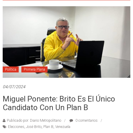
Política
Primera Plana
04/07/2024
Miguel Ponente: Brito Es El Único
Candidato Con Un Plan B
Publicado por: Diario Metropolitano
0 comentarios
Elecciones
,
José Brito
,
Plan B
,
Venezuela