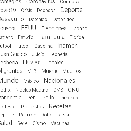
Contagios
Coronavirus
Corrupcion
Deporte
Covid19
Crisis
Decesos
Desayuno
Detenidos
Detenido
EEUU
Elecciones
Ecuador
Espana
Farandula
streno
Estudio
Florida
Inameh
Gasolina
utbol
Fútbol
Juan Guaidó
Juicio
Lecheria
Lluvias
echería
Locales
Migrantes
Muerte
Muertos
MLB
Mundo
Nacionales
México
ONU
etflix
Nicolas Maduro
OMS
Pandemia
Peru
Pollo
Primarias
Recetas
Protestas
rotesta
Rusia
eporte
Reunion
Robo
Salud
Serie
Sismo
Vacunas