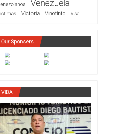
Venezuela
enezolanos
Victoria
ictimas
Vinotinto
Visa
Our Sponsers
VIDA