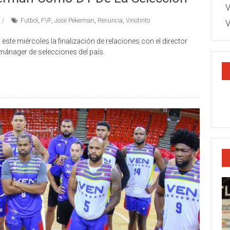
V
Futbol
,
FVF
,
José Pekerman
,
Renuncia
,
Vinotinto
V
ste miércoles la finalización de relaciones con el director
ánager de selecciones del país.