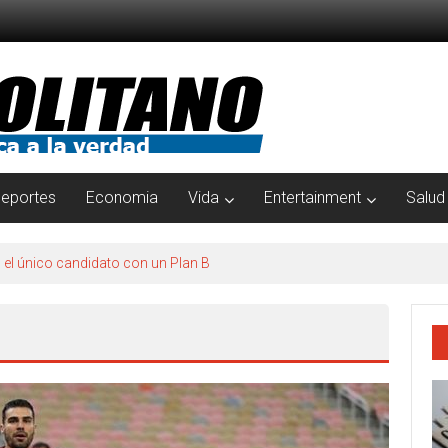
eportes
Economia
Vida
Entertainment
Salud
s el único candidato con un Plan B