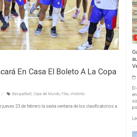
G
a
V
cará En Casa El Boleto A La Copa
El
Basquetball
,
Copa del Mundo
,
Fiba
,
Vinotinto
en
so
e jueves 23 de febrero la sexta ventana de los clasificatorios a
po
Le