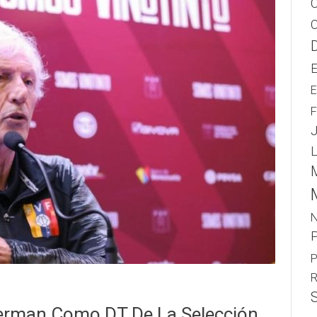
E
F
L
N
P
R
kerman Como DT De La Selección