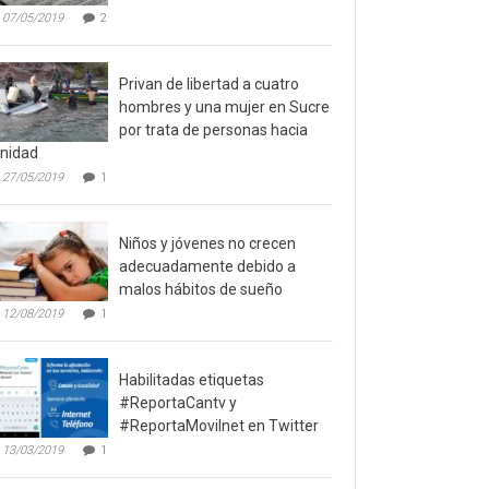
07/05/2019
2
Privan de libertad a cuatro
hombres y una mujer en Sucre
por trata de personas hacia
inidad
27/05/2019
1
Niños y jóvenes no crecen
adecuadamente debido a
malos hábitos de sueño
12/08/2019
1
Habilitadas etiquetas
#ReportaCantv y
#ReportaMovilnet en Twitter
13/03/2019
1