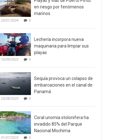
Playas y vías de Puerto Píritu
en riesgo por fenómenos
marinos
23/01/2024
0
Lechería incorpora nueva
maquinaria para limpiar sus
playas
10/09/2023
0
Sequía provoca un colapso de
embarcaciones en el canal de
Panamá
23/08/2023
0
Coral unomia stolonifera ha
invadido 85% del Parque
Nacional Mochima
31/07/2023
0