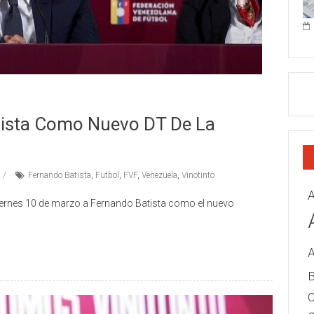
tista Como Nuevo DT De La
Fernando Batista
,
Futbol
,
FVF
,
Venezuela
,
Vinotinto
A
iernes 10 de marzo a Fernando Batista como el nuevo
B
C