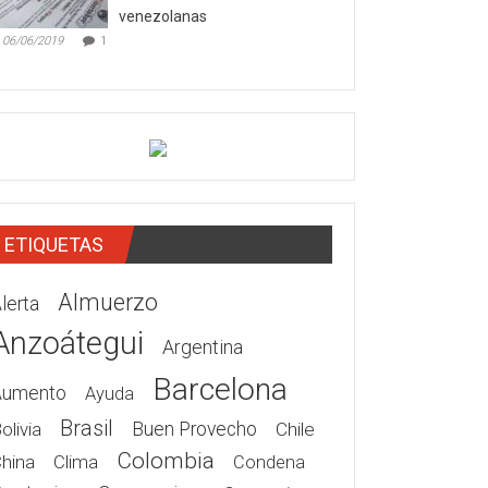
venezolanas
06/06/2019
1
ETIQUETAS
Almuerzo
lerta
Anzoátegui
Argentina
Barcelona
Aumento
Ayuda
Brasil
olivia
Buen Provecho
Chile
Colombia
hina
Clima
Condena