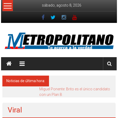
Saltar
sábado, agosto 8, 2026
al
contenido
Diario
Metropolitano
Te
Noticias de última hora:
Acerca
a
Dueños del Nodus Bank habrían adquirido
Alter Bank y Bangente con fondos de
la
ahorristas
Verdad
Viral