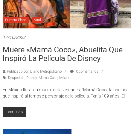
Primera Plana
Viral
17/10/2022
Muere «Mamá Coco», Abuelita Que
Inspiró La Película De Disney
Publicado por: Diario Metropolitano
0 comentarios
Despedida
,
Disney
,
Mamá Coco
,
México
En México lloran la muerte de la verdadera ‘Mamá Coco‘, la anciana
que inspiró al famoso personaje de la película. Tenía 109 años. El
Leer más