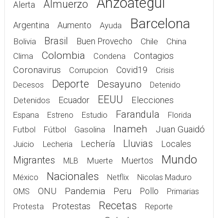
Anzoátegui
Almuerzo
Alerta
Barcelona
Argentina
Aumento
Ayuda
Brasil
Bolivia
Buen Provecho
Chile
China
Colombia
Contagios
Clima
Condena
Coronavirus
Covid19
Corrupcion
Crisis
Deporte
Desayuno
Decesos
Detenido
EEUU
Elecciones
Detenidos
Ecuador
Farandula
Espana
Estreno
Estudio
Florida
Inameh
Juan Guaidó
Gasolina
Futbol
Fútbol
Lluvias
Lechería
Juicio
Lecheria
Locales
Mundo
Migrantes
Muerte
Muertos
MLB
Nacionales
México
Netflix
Nicolas Maduro
Pandemia
ONU
Peru
Pollo
OMS
Primarias
Recetas
Protestas
Protesta
Reporte