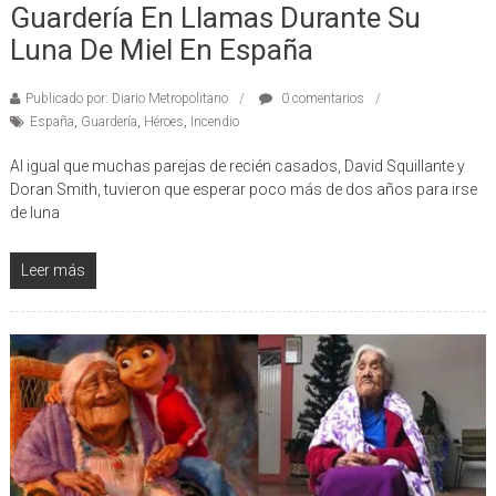
Recién Casados Rescatan A Bebés De
Guardería En Llamas Durante Su
Luna De Miel En España
Publicado por: Diario Metropolitano
0 comentarios
España
,
Guardería
,
Héroes
,
Incendio
Al igual que muchas parejas de recién casados, David Squillante y
Doran Smith, tuvieron que esperar poco más de dos años para irse
de luna
Leer más