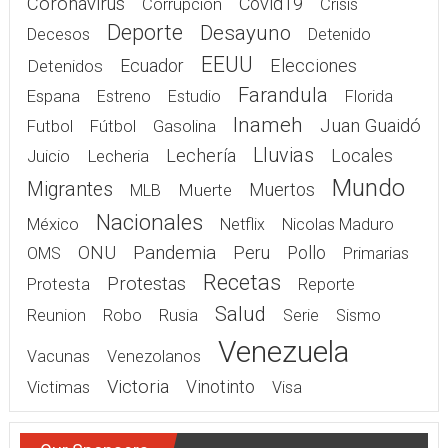
Coronavirus
Covid19
Corrupcion
Crisis
Deporte
Desayuno
Decesos
Detenido
EEUU
Elecciones
Detenidos
Ecuador
Farandula
Espana
Estreno
Estudio
Florida
Inameh
Juan Guaidó
Gasolina
Futbol
Fútbol
Lluvias
Lechería
Juicio
Lecheria
Locales
Mundo
Migrantes
Muerte
Muertos
MLB
Nacionales
México
Netflix
Nicolas Maduro
Pandemia
ONU
Peru
Pollo
OMS
Primarias
Recetas
Protestas
Protesta
Reporte
Salud
Rusia
Reunion
Robo
Serie
Sismo
Venezuela
Vacunas
Venezolanos
Victoria
Victimas
Vinotinto
Visa