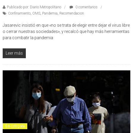
Último Recurso
Publicado por: Diario Metropolitano
0 comentarios
Confinamiento
,
OMS
,
Pandemia
,
Recomendacion
Jasarevic insistió en que «no se trata de elegir entre dejar el virus libre
o cerrar nuestras sociedades», y recalcó que hay más herramientas
para combatir la pandemia
Leer más
Sin categoría