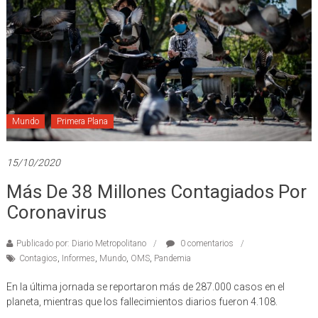
Mundo
Primera Plana
15/10/2020
Más De 38 Millones Contagiados Por
Coronavirus
Publicado por: Diario Metropolitano
0 comentarios
Contagios
,
Informes
,
Mundo
,
OMS
,
Pandemia
En la última jornada se reportaron más de 287.000 casos en el
planeta, mientras que los fallecimientos diarios fueron 4.108.