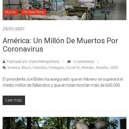
Mundo
Primera Plana
25/01/2021
América: Un Millón De Muertos Por
Coronavirus
Publicado por: Diario Metropolitano
0 comentarios
America
,
Brasil
,
Colombia
,
Contagios
,
Covid-19
,
Medidas
,
Muertes
,
OMS
El presidente Joe Biden ha asegurado que en febrero se superará el
medio millón de fallecidos y que en total morirán más de 600.000
Leer más