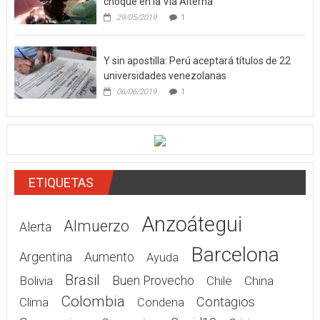
Dos detectives del Cicpc perecieron en
choque en la Vía Alterna
29/05/2019
1
Y sin apostilla: Perú aceptará títulos de 22
universidades venezolanas
06/06/2019
1
ETIQUETAS
Anzoátegui
Almuerzo
Alerta
Barcelona
Argentina
Aumento
Ayuda
Brasil
Bolivia
Buen Provecho
Chile
China
Colombia
Contagios
Clima
Condena