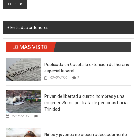
Leer más
Navegación
Entradas anteriores
de
entradas
LO MAS VISTO
Publicada en Gaceta la extensión del horario
especial laboral
07/05/2019
2
Privan de libertad a cuatro hombres y una
mujer en Sucre por trata de personas hacia
Trinidad
27/05/2019
1