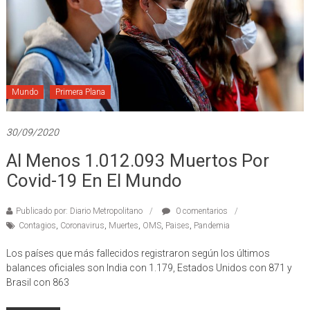
Mundo
Primera Plana
30/09/2020
Al Menos 1.012.093 Muertos Por
Covid-19 En El Mundo
Publicado por: Diario Metropolitano
0 comentarios
Contagios
,
Coronavirus
,
Muertes
,
OMS
,
Paises
,
Pandemia
Los países que más fallecidos registraron según los últimos
balances oficiales son India con 1.179, Estados Unidos con 871 y
Brasil con 863