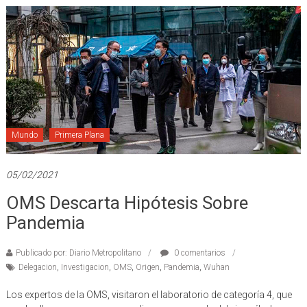
Mundo
Primera Plana
05/02/2021
OMS Descarta Hipótesis Sobre
Pandemia
Publicado por: Diario Metropolitano
0 comentarios
Delegacion
,
Investigacion
,
OMS
,
Origen
,
Pandemia
,
Wuhan