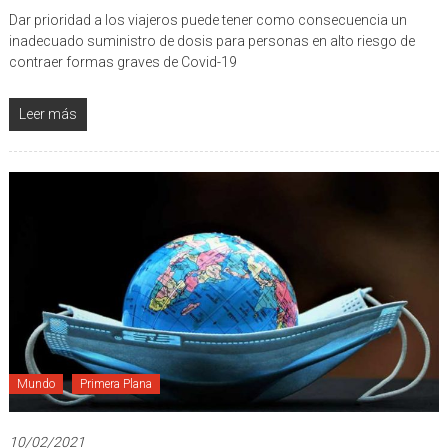
Informe
,
OMS
,
ONU
,
Requisitos
,
Vacunas
,
Viajeros
Dar prioridad a los viajeros puede tener como consecuencia un
inadecuado suministro de dosis para personas en alto riesgo de
contraer formas graves de Covid-19
Leer más
Mundo
Primera Plana