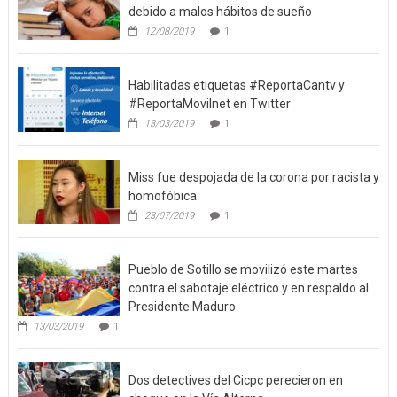
Niños y jóvenes no crecen adecuadamente
debido a malos hábitos de sueño
12/08/2019
1
Habilitadas etiquetas #ReportaCantv y
#ReportaMovilnet en Twitter
13/03/2019
1
Miss fue despojada de la corona por racista y
homofóbica
23/07/2019
1
Pueblo de Sotillo se movilizó este martes
contra el sabotaje eléctrico y en respaldo al
Presidente Maduro
13/03/2019
1