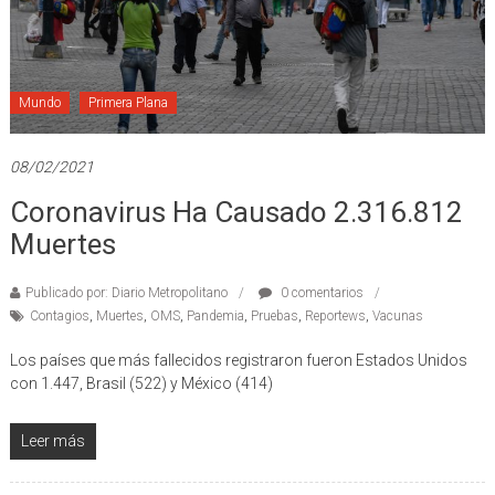
Mundo
Primera Plana
08/02/2021
Coronavirus Ha Causado 2.316.812
Muertes
Publicado por: Diario Metropolitano
0 comentarios
Contagios
,
Muertes
,
OMS
,
Pandemia
,
Pruebas
,
Reportews
,
Vacunas
Los países que más fallecidos registraron fueron Estados Unidos
con 1.447, Brasil (522) y México (414)
Leer más