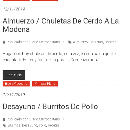
12/11/2019
Almuerzo / Chuletas De Cerdo A La
Modena
Publicado por: Diario Metropolitano
Almuerzo
,
Chuletas
,
Recetas
Hagamos hoy chuletas de cerdo, esta vez, en una salsa que te
encantará. Es muy fácil de preparar. ¿Comenzamos?
Leer más
Buen Provecho
Primera Plana
12/11/2019
Desayuno / Burritos De Pollo
Publicado por: Diario Metropolitano
Burritos
,
Desayuno
,
Pollo
,
Recetas