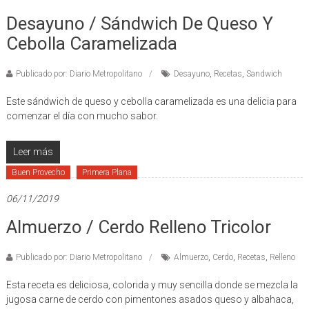
Desayuno / Sándwich De Queso Y
Cebolla Caramelizada
Publicado por: Diario Metropolitano
Desayuno
,
Recetas
,
Sandwich
Este sándwich de queso y cebolla caramelizada es una delicia para
comenzar el día con mucho sabor.
Leer más
Buen Provecho
Primera Plana
06/11/2019
Almuerzo / Cerdo Relleno Tricolor
Publicado por: Diario Metropolitano
Almuerzo
,
Cerdo
,
Recetas
,
Relleno
Esta receta es deliciosa, colorida y muy sencilla donde se mezcla la
jugosa carne de cerdo con pimentones asados queso y albahaca,