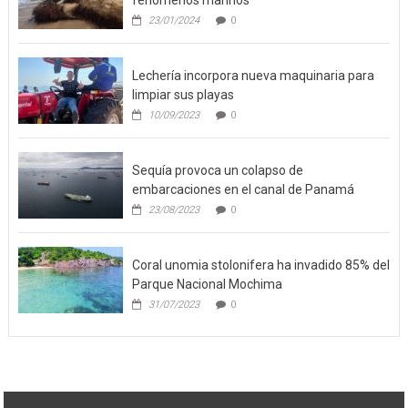
fenómenos marinos
23/01/2024
0
Lechería incorpora nueva maquinaria para
limpiar sus playas
10/09/2023
0
Sequía provoca un colapso de
embarcaciones en el canal de Panamá
23/08/2023
0
Coral unomia stolonifera ha invadido 85% del
Parque Nacional Mochima
31/07/2023
0