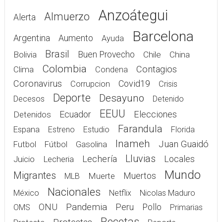
Anzoátegui
Almuerzo
Alerta
Barcelona
Argentina
Aumento
Ayuda
Brasil
Bolivia
Buen Provecho
Chile
China
Colombia
Contagios
Clima
Condena
Coronavirus
Covid19
Corrupcion
Crisis
Deporte
Desayuno
Decesos
Detenido
EEUU
Elecciones
Detenidos
Ecuador
Farandula
Espana
Estreno
Estudio
Florida
Inameh
Juan Guaidó
Gasolina
Futbol
Fútbol
Lluvias
Lechería
Juicio
Lecheria
Locales
Mundo
Migrantes
Muerte
Muertos
MLB
Nacionales
México
Netflix
Nicolas Maduro
Pandemia
ONU
Peru
Pollo
OMS
Primarias
Recetas