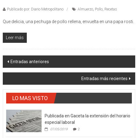
Publicado por: Diario Metropolitano
Almuerzo
,
Pollo
,
Recetas
Que delicia, una pechuga de pollo rellena, envuelta en una papa rosti.
Leer más
Navegación
Entradas anteriores
de
Entradas más recientes
entradas
LO MAS VISTO
Publicada en Gaceta la extensión del horario
especial laboral
07/05/2019
2