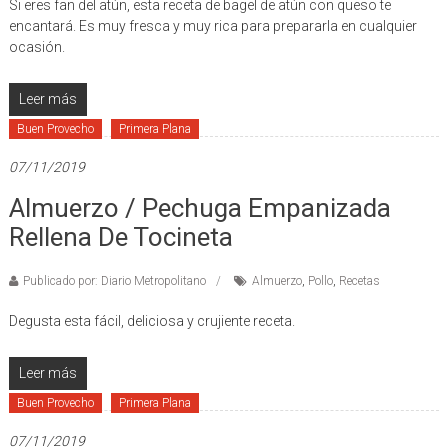
Si eres fan del atún, esta receta de bagel de atún con queso te
encantará. Es muy fresca y muy rica para prepararla en cualquier
ocasión.
Leer más
Buen Provecho
Primera Plana
07/11/2019
Almuerzo / Pechuga Empanizada
Rellena De Tocineta
Publicado por: Diario Metropolitano
Almuerzo
,
Pollo
,
Recetas
Degusta esta fácil, deliciosa y crujiente receta.
Leer más
Buen Provecho
Primera Plana
07/11/2019