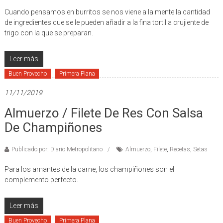
Cuando pensamos en burritos se nos viene a la mente la cantidad
de ingredientes que se le pueden añadir a la fina tortilla crujiente de
trigo con la que se preparan.
Leer más
Buen Provecho
Primera Plana
11/11/2019
Almuerzo / Filete De Res Con Salsa
De Champiñones
Publicado por: Diario Metropolitano
Almuerzo
,
Filete
,
Recetas
,
Setas
Para los amantes de la carne, los champiñones son el
complemento perfecto.
Leer más
Buen Provecho
Primera Plana