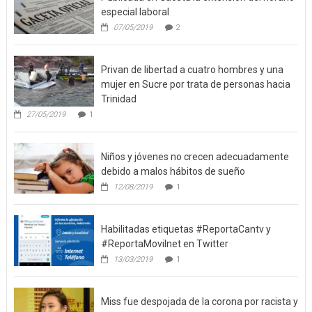
Venezuela
especial laboral
07/05/2019
2
Privan de libertad a cuatro hombres y una
mujer en Sucre por trata de personas hacia
Trinidad
27/05/2019
1
Niños y jóvenes no crecen adecuadamente
debido a malos hábitos de sueño
12/08/2019
1
Habilitadas etiquetas #ReportaCantv y
#ReportaMovilnet en Twitter
13/03/2019
1
Miss fue despojada de la corona por racista y