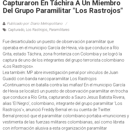
Capturaron En Táchira A Un Miembro
Del Grupo Paramilitar "Los Rastrojos"
Publicado por: Diario Metropolitano
Capturado
,
Los Rastrojos
,
Paramilitares
Fue desarticulado un puesto de observación paramilitar que
operaba en el municipio García de Hevia, vía que conduce a Río
Grita, estado Táchira, zona fronteriza con Colombia y se logró la
captura de uno de los integrantes del grupo terrorista colombiano
«Los Rastrojos».
Lea también: MP abre investigación penal por vínculos de Juan
Guaidó con banda narcoparamilitar Los Rastrojos
«Continuamos en batalla contra las mafias! En el municipio García
de Hevia se localizó un puesto de observación paramilitar en trocha
que conduce a Río Grita, capturando a Sauro Jesus Batista Rivera,
alias ‘El Negro’, colombiano, integrante del grupo paramilitar ‘Los
Rastrojos’», anunció Freddy Bernal en su cuenta de Twitter.
Bernal precisó que el paramilitar colombiano portaba «municiones y
vestimenta de las fuerzas militares colombianas, así como libreta
con información alusiva a esta organización paramilitar