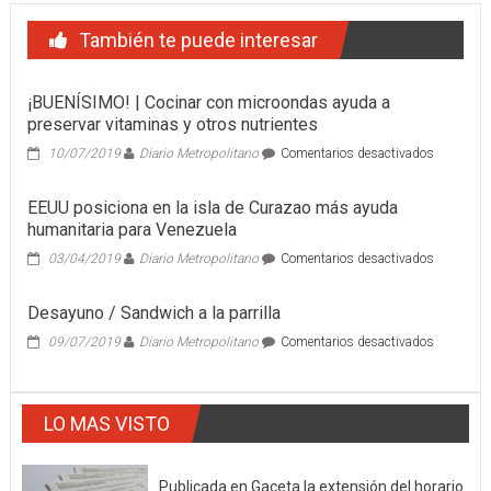
También te puede interesar
¡BUENÍSIMO! | Cocinar con microondas ayuda a
preservar vitaminas y otros nutrientes
en
10/07/2019
Diario Metropolitano
Comentarios desactivados
¡BUENÍSI
|
EEUU posiciona en la isla de Curazao más ayuda
Cocinar
humanitaria para Venezuela
con
microond
en
03/04/2019
Diario Metropolitano
Comentarios desactivados
ayuda
EEUU
a
posiciona
Desayuno / Sandwich a la parrilla
preservar
en
vitaminas
la
en
09/07/2019
Diario Metropolitano
Comentarios desactivados
y
isla
Desayuno
otros
de
/
nutrientes
Curazao
Sandwich
más
LO MAS VISTO
a
ayuda
la
humanitar
parrilla
para
Publicada en Gaceta la extensión del horario