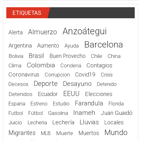
ETIQUETAS
Anzoátegui
Almuerzo
Alerta
Barcelona
Argentina
Aumento
Ayuda
Brasil
Bolivia
Buen Provecho
Chile
China
Colombia
Contagios
Clima
Condena
Coronavirus
Covid19
Corrupcion
Crisis
Deporte
Desayuno
Decesos
Detenido
EEUU
Elecciones
Detenidos
Ecuador
Farandula
Espana
Estreno
Estudio
Florida
Inameh
Juan Guaidó
Gasolina
Futbol
Fútbol
Lluvias
Lechería
Juicio
Lecheria
Locales
Mundo
Migrantes
Muerte
Muertos
MLB