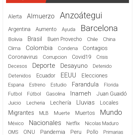
Anzoátegui
Almuerzo
Alerta
Barcelona
Argentina
Aumento
Ayuda
Brasil
Bolivia
Buen Provecho
Chile
China
Colombia
Contagios
Clima
Condena
Coronavirus
Covid19
Corrupcion
Crisis
Deporte
Desayuno
Decesos
Detenido
EEUU
Elecciones
Detenidos
Ecuador
Farandula
Espana
Estreno
Estudio
Florida
Inameh
Juan Guaidó
Gasolina
Futbol
Fútbol
Lluvias
Lechería
Juicio
Lecheria
Locales
Mundo
Migrantes
Muerte
Muertos
MLB
Nacionales
México
Netflix
Nicolas Maduro
Pandemia
ONU
Peru
Pollo
OMS
Primarias