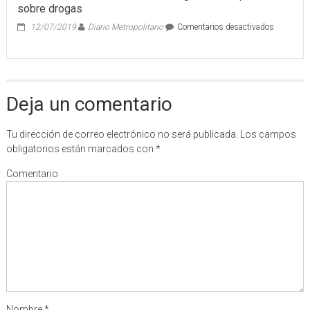
sobre drogas
detención
de
en
12/07/2019
Diario Metropolitano
Comentarios desactivados
Julian
Dan
Assange
cinco
años
de
cárcel
Deja un comentario
a
una
bloguera
Tu dirección de correo electrónico no será publicada.
Los campos
turca
obligatorios están marcados con
*
por
un
Comentario
tuit
sobre
drogas
Nombre
*