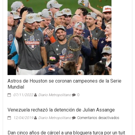
Astros de Houston se coronan campeones de la Serie
Mundial
07/11/2022
Diario Metropolitano
0
Venezuela rechazó la detención de Julian Assange
en
12/04/2019
Diario Metropolitano
Comentarios desactivados
Venezuela
rechazó
Dan cinco años de cárcel a una bloguera turca por un tuit
la