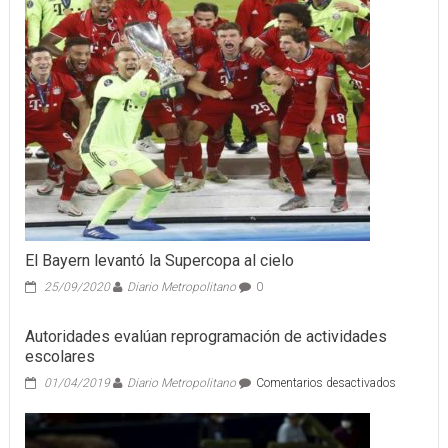
El Bayern levantó la Supercopa al cielo
25/09/2020
Diario Metropolitano
0
Autoridades evalúan reprogramación de actividades
escolares
en
01/04/2019
Diario Metropolitano
Comentarios desactivados
Autoridad
evalúan
reprogram