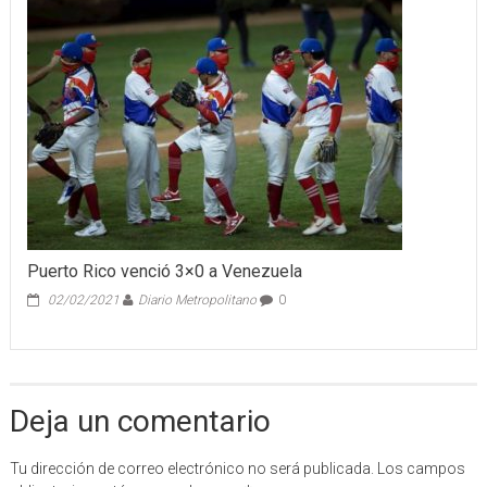
de
actividad
escolares
Puerto Rico venció 3×0 a Venezuela
02/02/2021
Diario Metropolitano
0
Deja un comentario
Tu dirección de correo electrónico no será publicada.
Los campos