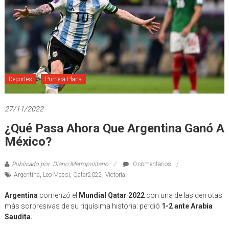
Deportes
Primera Plana
27/11/2022
¿Qué Pasa Ahora Que Argentina Ganó A
México?
Publicado por: Diario Metropolitano
0 comentarios
Argentina
,
Leo Messi
,
Qatar2022
,
Victoria
Argentina
comenzó el
Mundial Qatar 2022
con una de las derrotas
más sorpresivas de su riquísima historia: perdió
1-2 ante Arabia
Saudita.