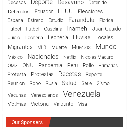
Deporte
Desayuno
Decesos
Detenido
EEUU
Elecciones
Detenidos
Ecuador
Farandula
Espana
Estreno
Estudio
Florida
Inameh
Juan Guaidó
Gasolina
Futbol
Fútbol
Lluvias
Lechería
Juicio
Lecheria
Locales
Mundo
Migrantes
Muerte
Muertos
MLB
Nacionales
México
Netflix
Nicolas Maduro
Pandemia
ONU
Peru
Pollo
OMS
Primarias
Recetas
Protestas
Protesta
Reporte
Salud
Rusia
Reunion
Robo
Serie
Sismo
Venezuela
Vacunas
Venezolanos
Victoria
Victimas
Vinotinto
Visa
Our Sponsers