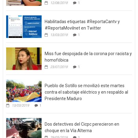
12/08/2019
1
Habilitadas etiquetas #ReportaCantv y
#ReportaMovilnet en Twitter
13/03/2019
1
Miss fue despojada de la corona por racista y
homofóbica
23/07/2019
1
Pueblo de Sotillo se movilizó este martes
contra el sabotaje eléctrico y en respaldo al
Presidente Maduro
13/03/2019
1
Dos detectives del Cicpc perecieron en
choque en la Vía Alterna
29/05/2019
1