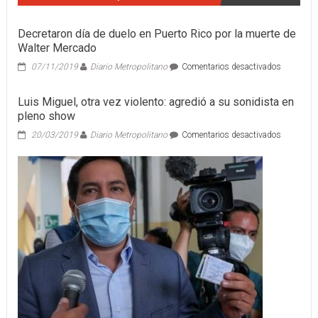
Decretaron día de duelo en Puerto Rico por la muerte de
Walter Mercado
en
07/11/2019
Diario Metropolitano
Comentarios desactivados
Decretaro
día
Luis Miguel, otra vez violento: agredió a su sonidista en
de
pleno show
duelo
en
en
20/03/2019
Diario Metropolitano
Comentarios desactivados
Puerto
Luis
Rico
Miguel,
por
otra
la
vez
muerte
violento:
de
agredió
Walter
a
Mercado
su
sonidista
en
pleno
show