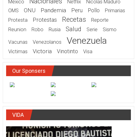
Nacionales
México
Netflix
Nicolas Maduro
Pandemia
ONU
Peru
Pollo
OMS
Primarias
Recetas
Protestas
Protesta
Reporte
Salud
Rusia
Reunion
Robo
Serie
Sismo
Venezuela
Vacunas
Venezolanos
Victoria
Victimas
Vinotinto
Visa
Our Sponsers
VIDA