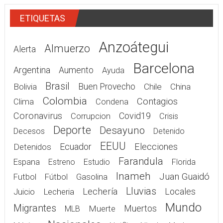
ETIQUETAS
Anzoátegui
Almuerzo
Alerta
Barcelona
Argentina
Aumento
Ayuda
Brasil
Bolivia
Buen Provecho
Chile
China
Colombia
Contagios
Clima
Condena
Coronavirus
Covid19
Corrupcion
Crisis
Deporte
Desayuno
Decesos
Detenido
EEUU
Elecciones
Detenidos
Ecuador
Farandula
Espana
Estreno
Estudio
Florida
Inameh
Juan Guaidó
Gasolina
Futbol
Fútbol
Lluvias
Lechería
Juicio
Lecheria
Locales
Mundo
Migrantes
Muerte
Muertos
MLB