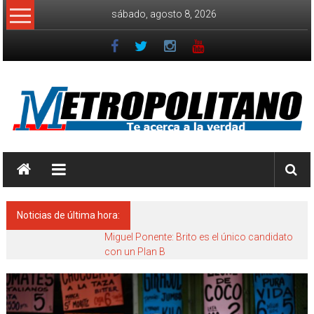
Saltar
sábado, agosto 8, 2026
al
contenido
Diario
Metropolitano
Te
Noticias de última hora:
Acerca
a
Miguel Ponente: Brito es el único candidato
con un Plan B
la
Verdad