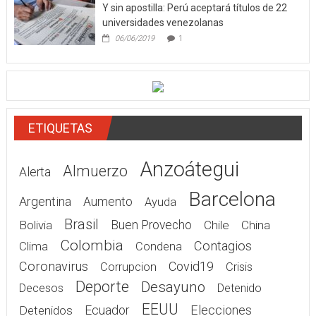
Y sin apostilla: Perú aceptará títulos de 22
universidades venezolanas
06/06/2019
1
ETIQUETAS
Anzoátegui
Almuerzo
Alerta
Barcelona
Argentina
Aumento
Ayuda
Brasil
Bolivia
Buen Provecho
Chile
China
Colombia
Contagios
Clima
Condena
Coronavirus
Covid19
Corrupcion
Crisis
Deporte
Desayuno
Decesos
Detenido
EEUU
Elecciones
Detenidos
Ecuador