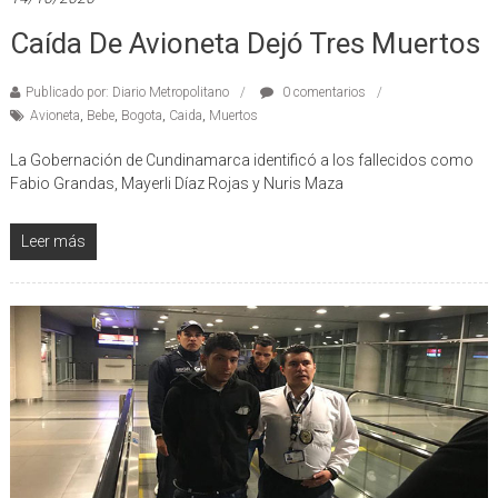
Caída De Avioneta Dejó Tres Muertos
Publicado por: Diario Metropolitano
0 comentarios
Avioneta
,
Bebe
,
Bogota
,
Caida
,
Muertos
La Gobernación de Cundinamarca identificó a los fallecidos como
Fabio Grandas, Mayerli Díaz Rojas y Nuris Maza
Leer más