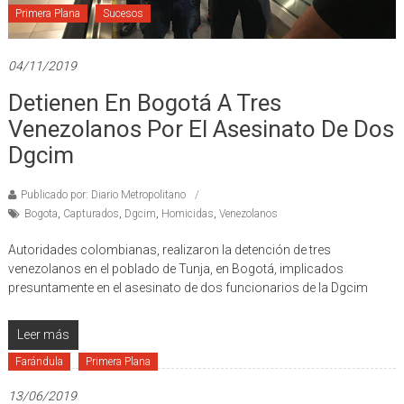
Primera Plana
Sucesos
04/11/2019
Detienen En Bogotá A Tres
Venezolanos Por El Asesinato De Dos
Dgcim
Publicado por: Diario Metropolitano
Bogota
,
Capturados
,
Dgcim
,
Homicidas
,
Venezolanos
Autoridades colombianas, realizaron la detención de tres
venezolanos en el poblado de Tunja, en Bogotá, implicados
presuntamente en el asesinato de dos funcionarios de la Dgcim
Leer más
Farándula
Primera Plana
13/06/2019