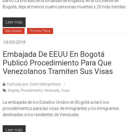
barrio La Entrada de la localidad de Engativá, en el occidente de
Bogotá, deja al menos cuatro personas muertas y 20 más heridas
Leer más
Nacionales
Primera Plana
19/03/2019
Embajada De EEUU En Bogotá
Publicó Procedimiento Para Que
Venezolanos Tramiten Sus Visas
Publicado por: Diario Metropolitano
Bogota
,
Procedimiento
,
Venezuela
,
Visas
La embajada de los Estados Unidos en Bogotá aclaró los
procedimientos para las visas de inmigrantes y no inmigrantes
destinadas a los residentes de Venezuela.
Leer más