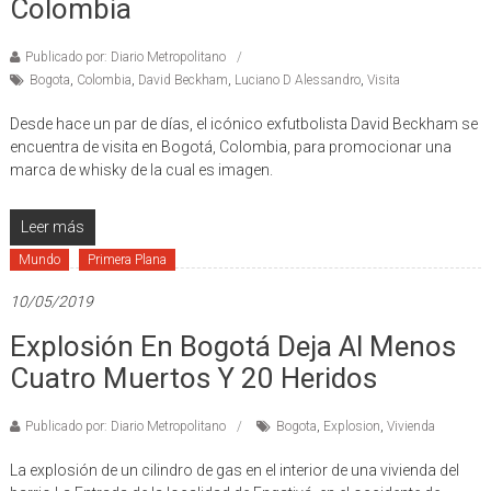
Colombia
Publicado por: Diario Metropolitano
Bogota
,
Colombia
,
David Beckham
,
Luciano D Alessandro
,
Visita
Desde hace un par de días, el icónico exfutbolista David Beckham se
encuentra de visita en Bogotá, Colombia, para promocionar una
marca de whisky de la cual es imagen.
Leer más
Mundo
Primera Plana
10/05/2019
Explosión En Bogotá Deja Al Menos
Cuatro Muertos Y 20 Heridos
Publicado por: Diario Metropolitano
Bogota
,
Explosion
,
Vivienda
La explosión de un cilindro de gas en el interior de una vivienda del