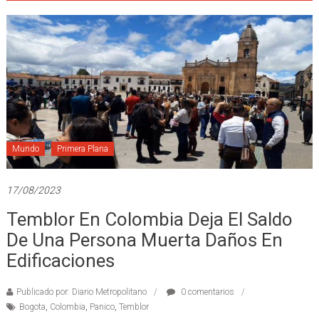
Mundo
Primera Plana
17/08/2023
Temblor En Colombia Deja El Saldo
De Una Persona Muerta Daños En
Edificaciones
Publicado por: Diario Metropolitano
0 comentarios
Bogota
,
Colombia
,
Panico
,
Temblor