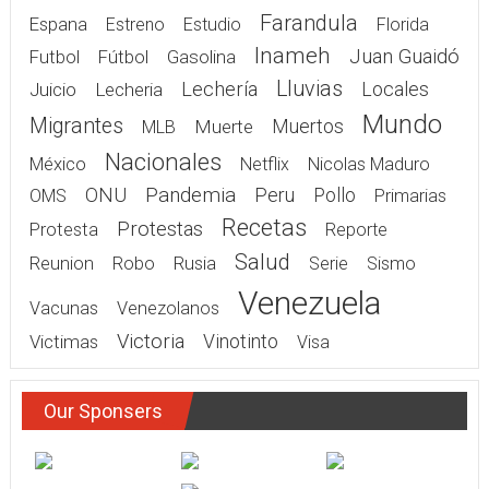
Farandula
Espana
Estreno
Estudio
Florida
Inameh
Juan Guaidó
Gasolina
Futbol
Fútbol
Lluvias
Lechería
Juicio
Lecheria
Locales
Mundo
Migrantes
Muerte
Muertos
MLB
Nacionales
México
Netflix
Nicolas Maduro
Pandemia
ONU
Peru
Pollo
OMS
Primarias
Recetas
Protestas
Protesta
Reporte
Salud
Rusia
Reunion
Robo
Serie
Sismo
Venezuela
Vacunas
Venezolanos
Victoria
Victimas
Vinotinto
Visa
Our Sponsers