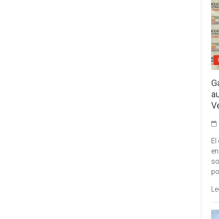
G
a
V
El
en
so
po
Le