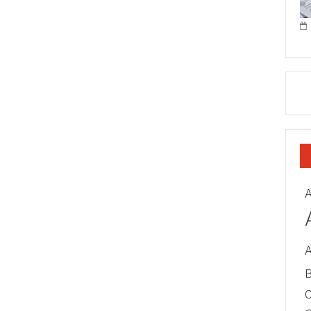
A
B
C