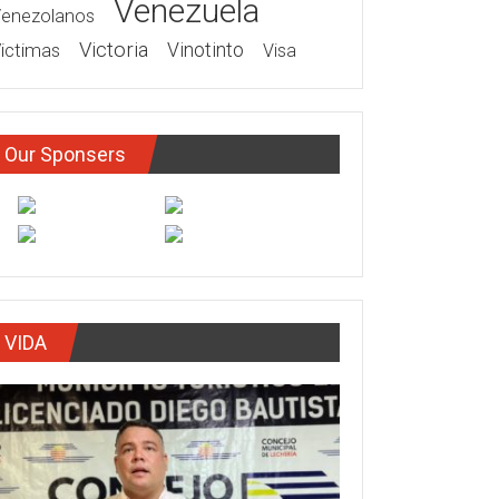
Venezuela
enezolanos
Victoria
ictimas
Vinotinto
Visa
Our Sponsers
VIDA