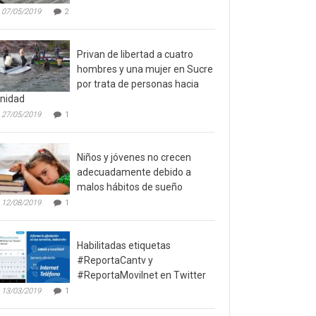
07/05/2019
2
Privan de libertad a cuatro
hombres y una mujer en Sucre
por trata de personas hacia
inidad
27/05/2019
1
Niños y jóvenes no crecen
adecuadamente debido a
malos hábitos de sueño
12/08/2019
1
Habilitadas etiquetas
#ReportaCantv y
#ReportaMovilnet en Twitter
13/03/2019
1