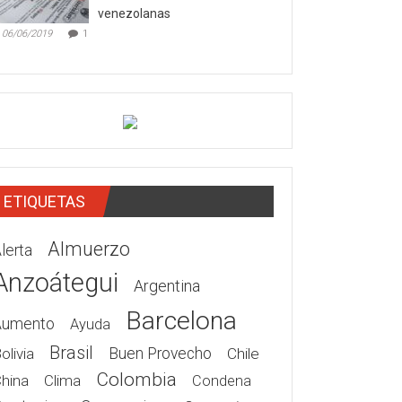
venezolanas
06/06/2019
1
ETIQUETAS
Almuerzo
lerta
Anzoátegui
Argentina
Barcelona
Aumento
Ayuda
Brasil
olivia
Buen Provecho
Chile
Colombia
hina
Clima
Condena