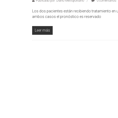
Publicado por: Diario Metropolitano
0 comentarios
Los dos pacientes están recibiendo tratamiento en 
ambos casos el pronóstico es reservado
Leer más