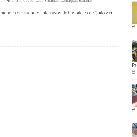
Alerta
,
Casos
,
Cepa Britanica
,
Contagios
,
Ecuador
unidades de cuidados intensivos de hospitales de Quito y en
Pr