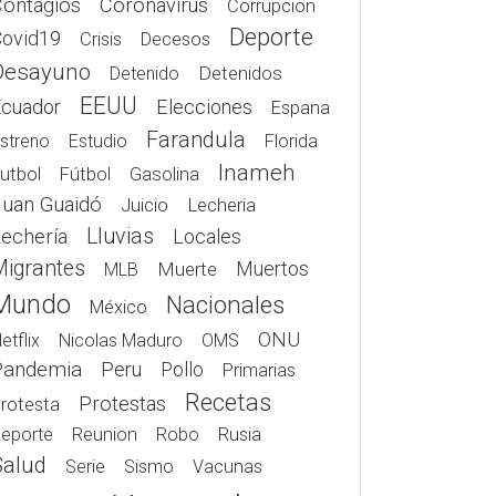
Contagios
Coronavirus
Corrupcion
Deporte
Covid19
Crisis
Decesos
Desayuno
Detenidos
Detenido
EEUU
Elecciones
Ecuador
Espana
Farandula
streno
Estudio
Florida
Inameh
Gasolina
utbol
Fútbol
Juan Guaidó
Juicio
Lecheria
Lluvias
echería
Locales
Migrantes
Muerte
Muertos
MLB
Mundo
Nacionales
México
ONU
etflix
Nicolas Maduro
OMS
Pandemia
Peru
Pollo
Primarias
Recetas
Protestas
rotesta
Rusia
eporte
Reunion
Robo
Salud
Serie
Sismo
Vacunas