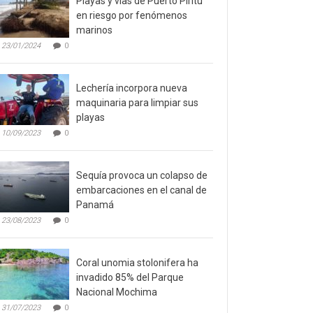
Playas y vías de Puerto Píritu
en riesgo por fenómenos
marinos
23/01/2024
0
Lechería incorpora nueva
maquinaria para limpiar sus
playas
10/09/2023
0
Sequía provoca un colapso de
embarcaciones en el canal de
Panamá
23/08/2023
0
Coral unomia stolonifera ha
invadido 85% del Parque
Nacional Mochima
31/07/2023
0