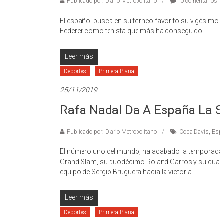
Publicado por: Diario Metropolitano
0 comentarios
El español busca en su torneo favorito su vigésimo t
Federer como tenista que más ha conseguido
Leer más
Deportes
Primera Plana
25/11/2019
Rafa Nadal Da A España La 
Publicado por: Diario Metropolitano
Copa Davis
,
Es
El número uno del mundo, ha acabado la temporada e
Grand Slam, su duodécimo Roland Garros y su cuarto 
equipo de Sergio Bruguera hacia la victoria
Leer más
Deportes
Primera Plana