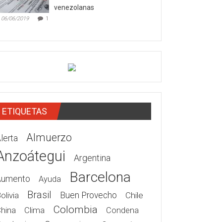
venezolanas
06/06/2019
1
ETIQUETAS
Almuerzo
lerta
Anzoátegui
Argentina
Barcelona
Aumento
Ayuda
Brasil
olivia
Buen Provecho
Chile
Colombia
hina
Clima
Condena