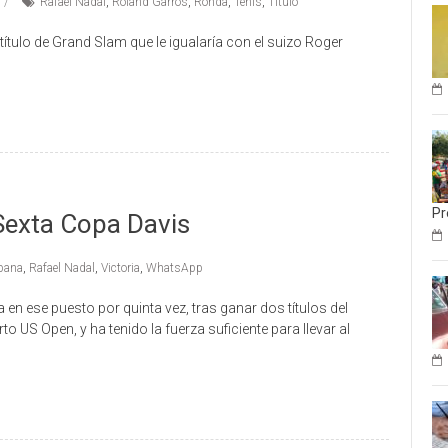
Rafael Nadal
,
Roland Garros
,
Ronda
,
Tenis
,
Titulo
ítulo de Grand Slam que le igualaría con el suizo Roger
Pr
Sexta Copa Davis
pana
,
Rafael Nadal
,
Victoria
,
WhatsApp
n ese puesto por quinta vez, tras ganar dos títulos del
US Open, y ha tenido la fuerza suficiente para llevar al