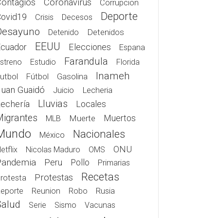
Contagios
Coronavirus
Corrupcion
Deporte
Covid19
Crisis
Decesos
Desayuno
Detenidos
Detenido
EEUU
Elecciones
Ecuador
Espana
Farandula
streno
Estudio
Florida
Inameh
Gasolina
utbol
Fútbol
Juan Guaidó
Juicio
Lecheria
Lluvias
echería
Locales
Migrantes
Muerte
Muertos
MLB
Mundo
Nacionales
México
ONU
etflix
Nicolas Maduro
OMS
Pandemia
Peru
Pollo
Primarias
Recetas
Protestas
rotesta
Rusia
eporte
Reunion
Robo
Salud
Serie
Sismo
Vacunas