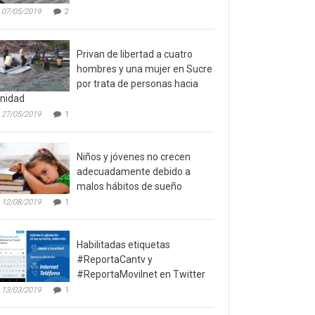
07/05/2019
2
Privan de libertad a cuatro
hombres y una mujer en Sucre
por trata de personas hacia
inidad
27/05/2019
1
Niños y jóvenes no crecen
adecuadamente debido a
malos hábitos de sueño
12/08/2019
1
Habilitadas etiquetas
#ReportaCantv y
#ReportaMovilnet en Twitter
13/03/2019
1