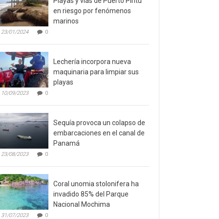
Playas y vías de Puerto Píritu
en riesgo por fenómenos
marinos
23/01/2024
0
Lechería incorpora nueva
maquinaria para limpiar sus
playas
10/09/2023
0
Sequía provoca un colapso de
embarcaciones en el canal de
Panamá
23/08/2023
0
Coral unomia stolonifera ha
invadido 85% del Parque
Nacional Mochima
31/07/2023
0