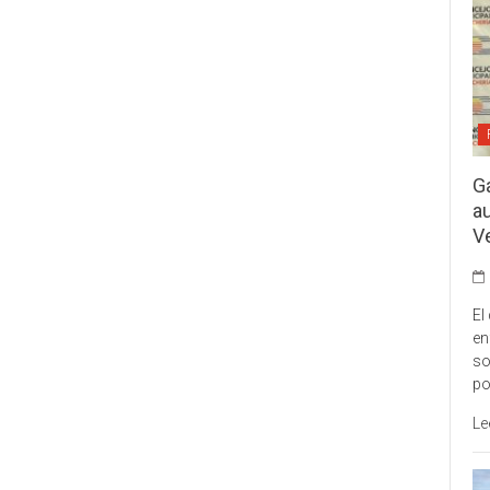
G
a
V
El
en
so
po
Le