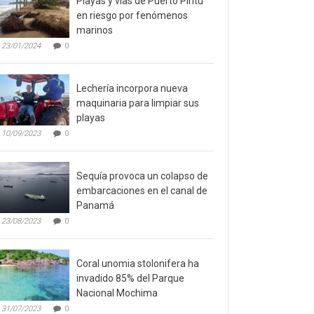
Playas y vías de Puerto Píritu
en riesgo por fenómenos
marinos
23/01/2024
0
Lechería incorpora nueva
maquinaria para limpiar sus
playas
10/09/2023
0
Sequía provoca un colapso de
embarcaciones en el canal de
Panamá
23/08/2023
0
Coral unomia stolonifera ha
invadido 85% del Parque
Nacional Mochima
31/07/2023
0