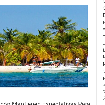
E
F
L
N
P
R
lcón Mantienen Expectativas Para