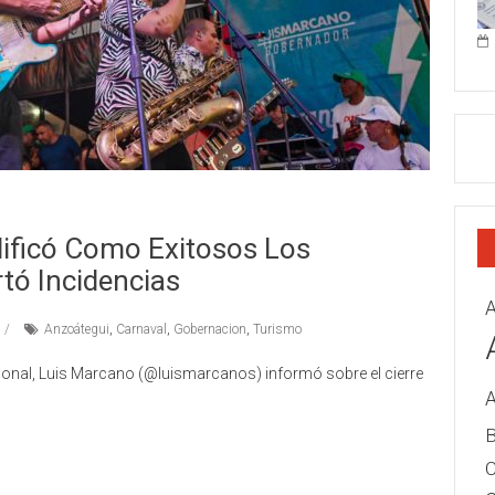
lificó Como Exitosos Los
tó Incidencias
A
Anzoátegui
,
Carnaval
,
Gobernacion
,
Turismo
egional, Luis Marcano (@luismarcanos) informó sobre el cierre
B
C