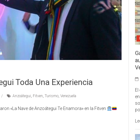
G
a
V
egui Toda Una Experiencia
El
Anzoátegui
,
Fitven
,
Turismo
,
Venezuela
en
so
taron «La Nave de Anzoátegui Te Enamora» en la Fitven
po
Le