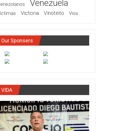
Venezuela
enezolanos
Victoria
ictimas
Vinotinto
Visa
Our Sponsers
VIDA