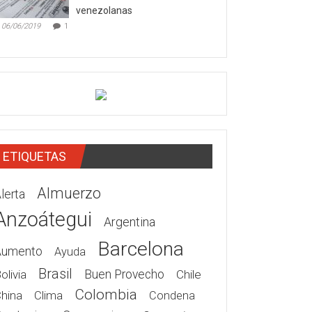
venezolanas
06/06/2019
1
ETIQUETAS
Almuerzo
lerta
Anzoátegui
Argentina
Barcelona
Aumento
Ayuda
Brasil
olivia
Buen Provecho
Chile
Colombia
hina
Clima
Condena