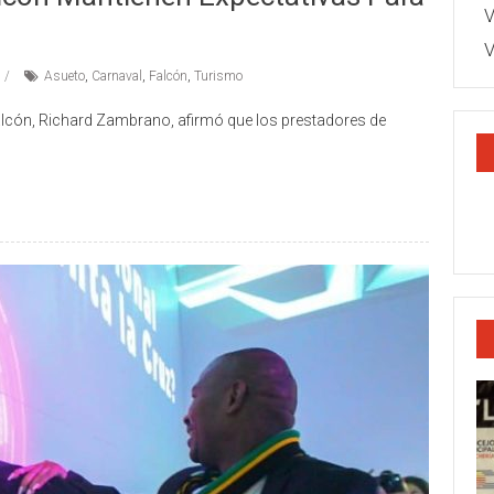
V
V
Asueto
,
Carnaval
,
Falcón
,
Turismo
alcón, Richard Zambrano, afirmó que los prestadores de