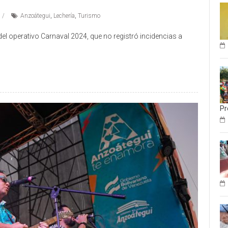
Anzoátegui
,
Lechería
,
Turismo
del operativo Carnaval 2024, que no registró incidencias a
Pr