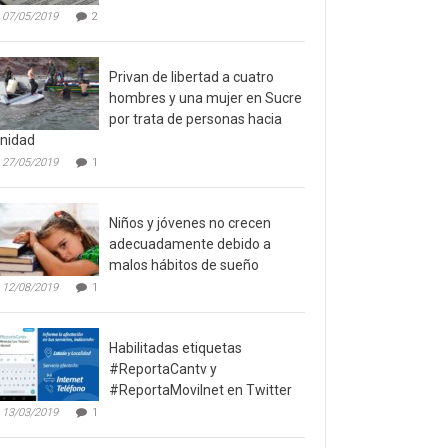
07/05/2019
2
Privan de libertad a cuatro
hombres y una mujer en Sucre
por trata de personas hacia
inidad
27/05/2019
1
Niños y jóvenes no crecen
adecuadamente debido a
malos hábitos de sueño
12/08/2019
1
Habilitadas etiquetas
#ReportaCantv y
#ReportaMovilnet en Twitter
13/03/2019
1