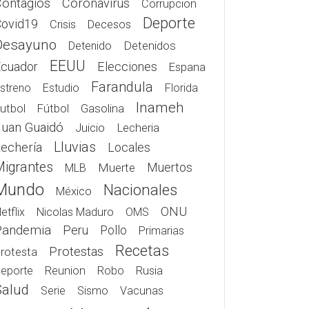
Contagios
Coronavirus
Corrupcion
Deporte
Covid19
Crisis
Decesos
Desayuno
Detenidos
Detenido
EEUU
Elecciones
Ecuador
Espana
Farandula
streno
Estudio
Florida
Inameh
Gasolina
utbol
Fútbol
Juan Guaidó
Juicio
Lecheria
Lluvias
echería
Locales
Migrantes
Muerte
Muertos
MLB
Mundo
Nacionales
México
ONU
etflix
Nicolas Maduro
OMS
Pandemia
Peru
Pollo
Primarias
Recetas
Protestas
rotesta
Rusia
eporte
Reunion
Robo
Salud
Serie
Sismo
Vacunas