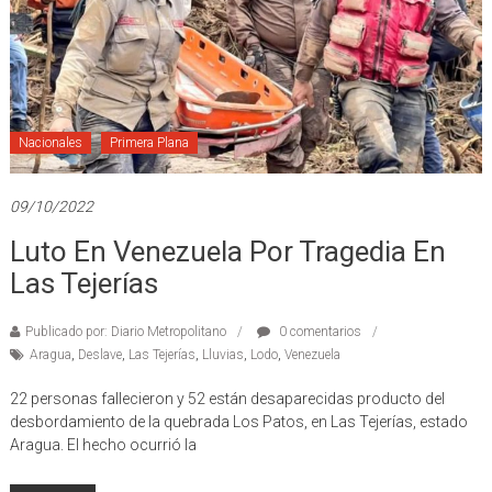
Nacionales
Primera Plana
09/10/2022
Luto En Venezuela Por Tragedia En
Las Tejerías
Publicado por: Diario Metropolitano
0 comentarios
Aragua
,
Deslave
,
Las Tejerías
,
Lluvias
,
Lodo
,
Venezuela
22 personas fallecieron y 52 están desaparecidas producto del
desbordamiento de la quebrada Los Patos, en Las Tejerías, estado
Aragua. El hecho ocurrió la