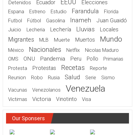
EEUU
Elecciones
Detenidos
Ecuador
Farandula
Espana
Estreno
Estudio
Florida
Inameh
Juan Guaidó
Gasolina
Futbol
Fútbol
Lluvias
Lechería
Juicio
Lecheria
Locales
Mundo
Migrantes
Muerte
Muertos
MLB
Nacionales
México
Netflix
Nicolas Maduro
Pandemia
ONU
Peru
Pollo
OMS
Primarias
Recetas
Protestas
Protesta
Reporte
Salud
Rusia
Reunion
Robo
Serie
Sismo
Venezuela
Vacunas
Venezolanos
Victoria
Victimas
Vinotinto
Visa
Our Sponsers