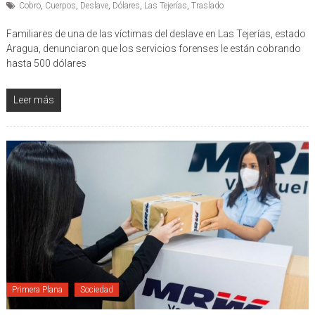
Cobro
,
Cuerpos
,
Deslave
,
Dólares
,
Las Tejerías
,
Traslado
Familiares de una de las víctimas del deslave en Las Tejerías, estado
Aragua, denunciaron que los servicios forenses le están cobrando
hasta 500 dólares
Leer más
Primera Plana
Sociedad