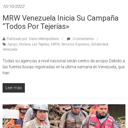
10/10/2022
MRW Venezuela Inicia Su Campaña
“Todos Por Tejerías»
Publicado por: Diario Metropolitano
0 comentarios
Apoyo
,
Deslave
,
Las Tejerías
,
MRW
,
Servicios Expresos
,
Solidaridad
,
Venezuela
Todas su agencias a nivel nacional serán centro de acopio Debido a
las fuertes lluvias registradas en la última semana en Venezuela, que
han
Leer más