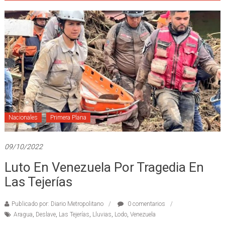
Nacionales
Primera Plana
09/10/2022
Luto En Venezuela Por Tragedia En
Las Tejerías
Publicado por: Diario Metropolitano
0 comentarios
Aragua
,
Deslave
,
Las Tejerías
,
Lluvias
,
Lodo
,
Venezuela