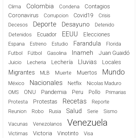
Colombia
Contagios
Clima
Condena
Coronavirus
Covid19
Corrupcion
Crisis
Deporte
Desayuno
Decesos
Detenido
EEUU
Elecciones
Detenidos
Ecuador
Farandula
Espana
Estreno
Estudio
Florida
Inameh
Juan Guaidó
Gasolina
Futbol
Fútbol
Lluvias
Lechería
Juicio
Lecheria
Locales
Mundo
Migrantes
Muerte
Muertos
MLB
Nacionales
México
Netflix
Nicolas Maduro
Pandemia
ONU
Peru
Pollo
OMS
Primarias
Recetas
Protestas
Protesta
Reporte
Salud
Rusia
Reunion
Robo
Serie
Sismo
Venezuela
Vacunas
Venezolanos
Victoria
Victimas
Vinotinto
Visa