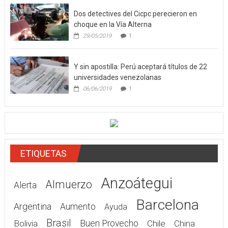
Dos detectives del Cicpc perecieron en
choque en la Vía Alterna
29/05/2019
1
Y sin apostilla: Perú aceptará títulos de 22
universidades venezolanas
06/06/2019
1
ETIQUETAS
Anzoátegui
Almuerzo
Alerta
Barcelona
Argentina
Aumento
Ayuda
Brasil
Bolivia
Buen Provecho
Chile
China