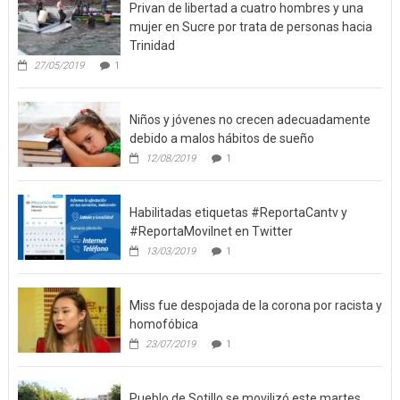
Privan de libertad a cuatro hombres y una
mujer en Sucre por trata de personas hacia
Trinidad
27/05/2019
1
Niños y jóvenes no crecen adecuadamente
debido a malos hábitos de sueño
12/08/2019
1
Habilitadas etiquetas #ReportaCantv y
#ReportaMovilnet en Twitter
13/03/2019
1
Miss fue despojada de la corona por racista y
homofóbica
23/07/2019
1
Pueblo de Sotillo se movilizó este martes