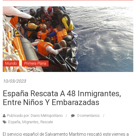
Mundo
Primera Plana
10/03/2023
España Rescata A 48 Inmigrantes,
Entre Niños Y Embarazadas
Publicado por: Diario Metropolitano
0 comentarios
España
,
Migrantes
,
Rescate
El servicio español de Salvamento Marítimo rescató este viernes a