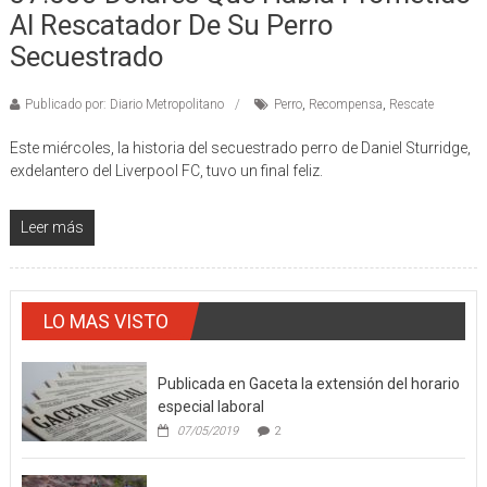
Al Rescatador De Su Perro
Secuestrado
Publicado por: Diario Metropolitano
Perro
,
Recompensa
,
Rescate
Este miércoles, la historia del secuestrado perro de Daniel Sturridge,
exdelantero del Liverpool FC, tuvo un final feliz.
Leer más
LO MAS VISTO
Publicada en Gaceta la extensión del horario
especial laboral
07/05/2019
2