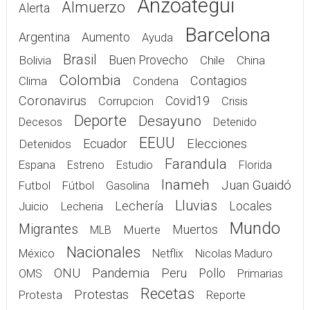
Anzoátegui
Almuerzo
Alerta
Barcelona
Argentina
Aumento
Ayuda
Brasil
Bolivia
Buen Provecho
Chile
China
Colombia
Contagios
Clima
Condena
Coronavirus
Covid19
Corrupcion
Crisis
Deporte
Desayuno
Decesos
Detenido
EEUU
Elecciones
Detenidos
Ecuador
Farandula
Espana
Estreno
Estudio
Florida
Inameh
Juan Guaidó
Gasolina
Futbol
Fútbol
Lluvias
Lechería
Juicio
Lecheria
Locales
Mundo
Migrantes
Muerte
Muertos
MLB
Nacionales
México
Netflix
Nicolas Maduro
Pandemia
ONU
Peru
Pollo
OMS
Primarias
Recetas
Protestas
Protesta
Reporte