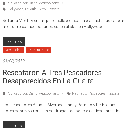
Publicado por: Diario Metropolitano
Hollywood
,
Pelicula
,
Perro
,
Rescate
Se llama Monte y era un perro callejero cualquiera hasta que hace un
año fue rescatado por unos especialistas en Hollywood
Leer más
Nacionales
Primera Plana
01/08/2019
Rescataron A Tres Pescadores
Desaparecidos En La Guaira
Publicado por: Diario Metropolitano
Naufragio
,
Pescadores
,
Rescate
Los pescadores Agustín Alvarado, Eanny Romero y Pedro Luis
Flores sobrevivieron a un naufragio tras ocho días desaparecidos
Leer más