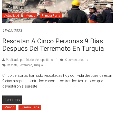
Actualidad
Mundo
Primera Plana
15/02/2023
Rescatan A Cinco Personas 9 Días
Después Del Terremoto En Turquía
Publicado por: Diario Metropolitano
0 comentarios
Rescate
,
Terremoto
,
Turqiía
Cinco personas han sido rescatadas hoy con vida después de estar
9 días atrapadas entre los escombros tras los terremotos que
devastaron el sureste
Leer más
Mundo
Primera Plana